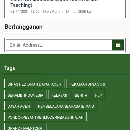
Teaching)
03/11/2021 11:50 - Oleh Admin - Dilihat 2898 kali
Berlangganan
Tags
DINAS PEDIDIKAN DAYAH ACEH
PEKATAARUFSANTRI
SERAMBI INDONESIA
KELASXII
BERITA
PLP
DAYAH ACEH
PEMBELAJARANBAHASAJEPANG
PONDOKPESANTRENMODERNBABUNNAJAH
GRANDFINALPTQRRI