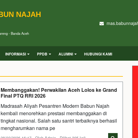
BUN NAJAH
mas.babunnaja
Kareng - Banda Aceh
INFORMASI
PPDB
ALUMNI
HUBUNGI KAMI
Membanggakan! Perwakilan Aceh Lolos ke Grand
Final PTQ RRI 2026
Madrasah Aliyah Pesantren Modern Babun Najah
kembali menorehkan prestasi membanggakan di
tingkat nasional. Salah satu santri terbaiknya berhasil
mengharumkan nama pe
28/02/2026 16:17 - Oleh Admin - Dilihat 305 kali