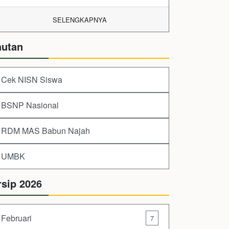
SELENGKAPNYA
autan
Cek NISN Siswa
BSNP Nasional
RDM MAS Babun Najah
UMBK
rsip 2026
Februari
7