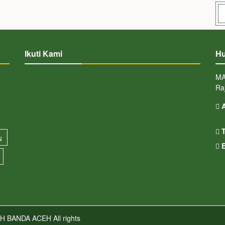
Ikuti Kami
Hu
MA
Ra
A
T
N
E
H BANDA ACEH
All rights