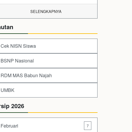
SELENGKAPNYA
autan
Cek NISN Siswa
BSNP Nasional
RDM MAS Babun Najah
UMBK
rsip 2026
Februari
7