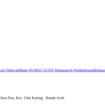
Guru
DakwahMuda
HUMAS ACEH
#humasaceh
PembelajaranBerkual
 Doy, Kec. Ulee Kareng - Banda Aceh