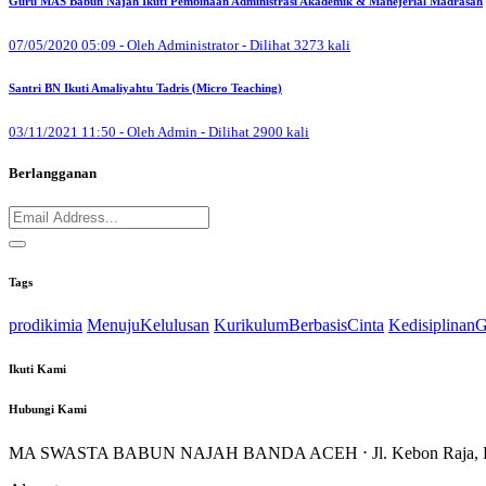
Guru MAS Babun Najah Ikuti Pembinaan Administrasi Akademik & Manejerial Madrasah
07/05/2020 05:09 - Oleh Administrator - Dilihat 3273 kali
Santri BN Ikuti Amaliyahtu Tadris (Micro Teaching)
03/11/2021 11:50 - Oleh Admin - Dilihat 2900 kali
Berlangganan
Tags
prodikimia
MenujuKelulusan
KurikulumBerbasisCinta
Kedisiplinan
Ikuti Kami
Hubungi Kami
MA SWASTA BABUN NAJAH BANDA ACEH ⋅ Jl. Kebon Raja, Desa