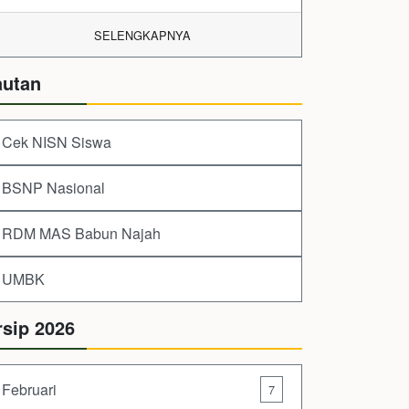
SELENGKAPNYA
autan
Cek NISN Siswa
BSNP Nasional
RDM MAS Babun Najah
UMBK
rsip 2026
Februari
7