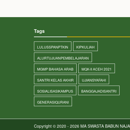
Tags
LULUSSPANPTKIN
KIPKULIAH
ALURTUJUANPEMBELAJARAN
MGMP BAHASA ARAB
MQK-II ACEH 2021
SANTRI KELAS AKHIR
UJIANSYAFAHI
SOSIALISASIKAMPUS
BANGGAJADISANTRI
GENERASIQURANI
Copyright © 2020 - 2026
MA SWASTA BABUN NAJA