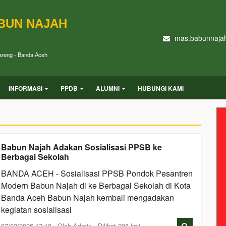
BUN NAJAH
mas.babunnaja
Kareng - Banda Aceh
INFORMASI
PPDB
ALUMNI
HUBUNGI KAMI
Babun Najah Adakan Sosialisasi PPSB ke
Berbagai Sekolah
BANDA ACEH - Sosialisasi PPSB Pondok Pesantren
Modern Babun Najah di ke Berbagai Sekolah di Kota
Banda Aceh Babun Najah kembali mengadakan
kegiatan sosialisasi
07/02/2026 17:10 - Oleh Admin - Dilihat 208 kali