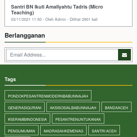
Santri BN Ikuti Amaliyahtu Tadris (Micro
Teaching)
03/11/2021 11:50 - Oleh Admin - Dilihat 2901 kali
Berlangganan
Tags
PONDOKPESANTRENMODERNBABUNNAJAH
GENERASIQURANI
AKSISOSIALBABUNNAJAH
BANDAACEH
#SERAMBIINDONESIA
PESANTRENUNTUKANAK
PENGUMUMAN
MADRASAHKEMENAG
SANTRI ACEH